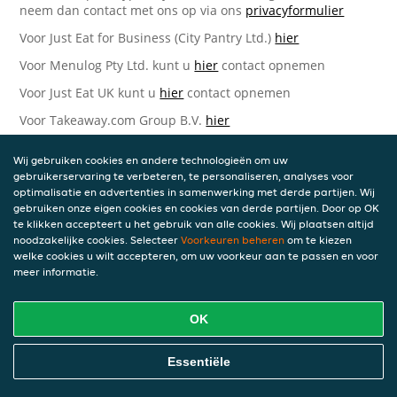
neem dan contact met ons op via ons
privacyformulier
Voor Just Eat for Business (City Pantry Ltd.)
hier
Voor Menulog Pty Ltd. kunt u
hier
contact opnemen
Voor Just Eat UK kunt u
hier
contact opnemen
Voor Takeaway.com Group B.V.
hier
Just Eat Takeaway.com Data Protection Officer -
Wij gebruiken cookies en andere technologieën om uw
Takeaway.com Group B.V.
gebruikerservaring te verbeteren, te personaliseren, analyses voor
optimalisatie en advertenties in samenwerking met derde partijen. Wij
Piet Heinkade 61
gebruiken onze eigen cookies en cookies van derde partijen. Door op OK
1019 GM Amsterdam
te klikken accepteert u het gebruik van alle cookies. Wij plaatsen altijd
Nederland
noodzakelijke cookies. Selecteer
Voorkeuren beheren
om te kiezen
welke cookies u wilt accepteren, om uw voorkeur aan te passen en voor
Bijgewerkte versies van deze
meer informatie.
Privacyverklaring
OK
Wij kunnen deze Verklaring van tijd tot tijd bijwerken als
reactie op veranderende juridische, technische of zakelijke
ontwikkelingen. Wanneer wij onze Privacyverklaring
Essentiële
bijwerken, zullen wij passende maatregelen nemen om u
op de hoogte te brengen, in overeenstemming met het