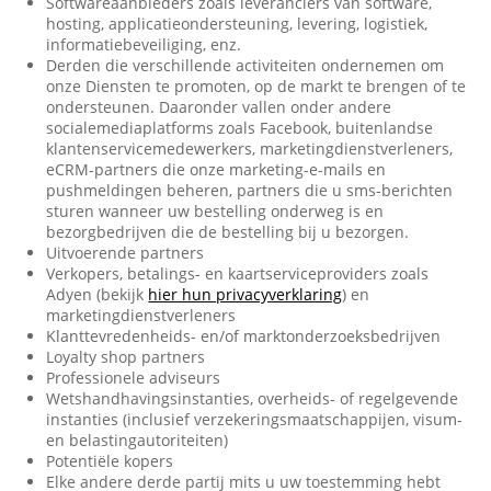
Softwareaanbieders zoals leveranciers van software,
hosting, applicatieondersteuning, levering, logistiek,
informatiebeveiliging, enz.
Derden die verschillende activiteiten ondernemen om
onze Diensten te promoten, op de markt te brengen of te
ondersteunen. Daaronder vallen onder andere
socialemediaplatforms zoals Facebook, buitenlandse
klantenservicemedewerkers, marketingdienstverleners,
eCRM-partners die onze marketing-e-mails en
pushmeldingen beheren, partners die u sms-berichten
sturen wanneer uw bestelling onderweg is en
bezorgbedrijven die de bestelling bij u bezorgen.
Uitvoerende partners
Verkopers, betalings- en kaartserviceproviders zoals
Adyen (bekijk
hier hun privacyverklaring
) en
marketingdienstverleners
Klanttevredenheids- en/of marktonderzoeksbedrijven
Loyalty shop partners
Professionele adviseurs
Wetshandhavingsinstanties, overheids- of regelgevende
instanties (inclusief verzekeringsmaatschappijen, visum-
en belastingautoriteiten)
Potentiële kopers
Elke andere derde partij mits u uw toestemming hebt