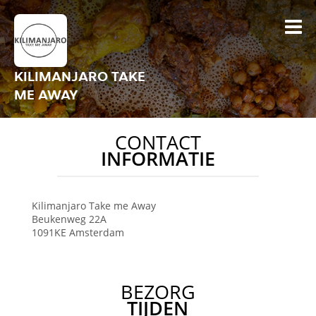
KILIMANJARO TAKE
ME AWAY
CONTACT
INFORMATIE
Kilimanjaro Take me Away
Beukenweg 22A
1091KE
Amsterdam
BEZORG
TIJDEN